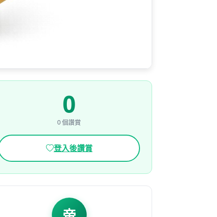
0
0 個讚賞
登入後讚賞
帝