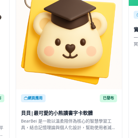
一
冥
可
布
網頁應用
已發布
貝貝|最可愛的小熊讀書字卡軟體
BearBei 是一款以溫柔陪伴為核心的智慧學習工
具，結合記憶理論與個人化設計，幫助使用者減壓
平
學習、穩定複習，讓學習變得更人性化、可持續。
台